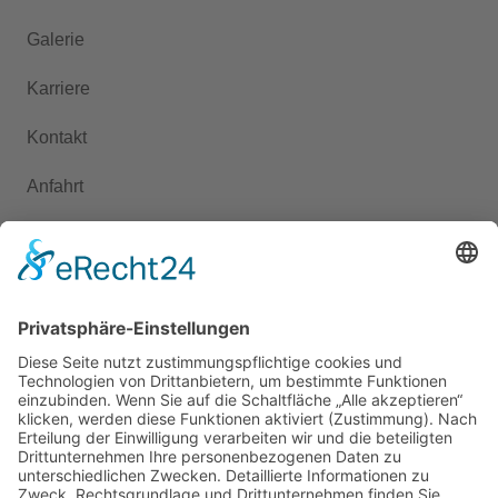
Galerie
Karriere
Kontakt
Anfahrt
Presse
KONTAKT
+49 351 6504-248
ed.nenhow-etsneid-elaizos@ofni
Dorfplatz 1B, 01705 Freital