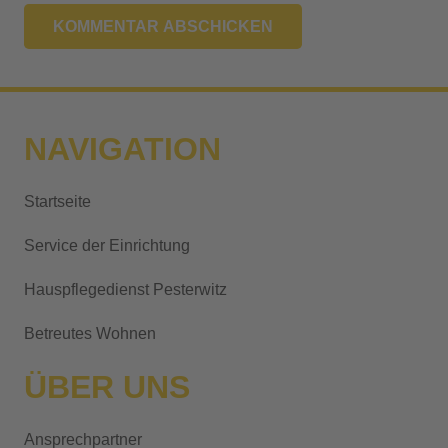
KOMMENTAR ABSCHICKEN
A
l
t
NAVIGATION
e
r
Startseite
n
a
Service der Einrichtung
t
i
Hauspflegedienst Pesterwitz
v
Betreutes Wohnen
e
:
ÜBER UNS
Ansprechpartner